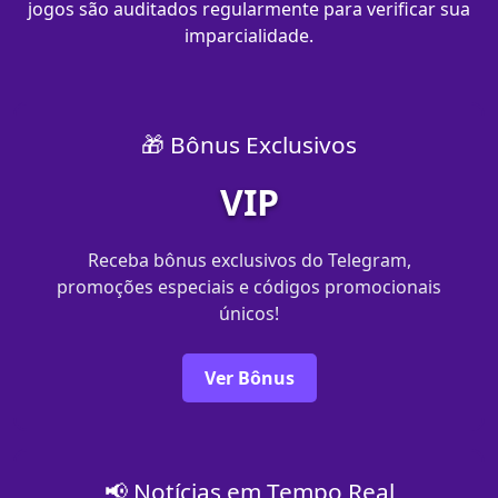
jogos são auditados regularmente para verificar sua
imparcialidade.
🎁 Bônus Exclusivos
VIP
Receba bônus exclusivos do Telegram,
promoções especiais e códigos promocionais
únicos!
Ver Bônus
📢 Notícias em Tempo Real