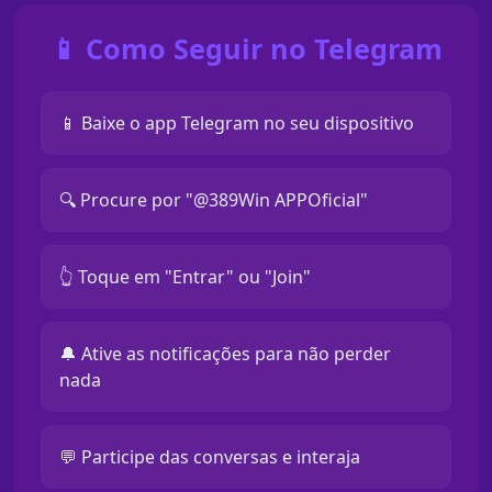
📱 Como Seguir no Telegram
📱 Baixe o app Telegram no seu dispositivo
🔍 Procure por "@389Win APPOficial"
👆 Toque em "Entrar" ou "Join"
🔔 Ative as notificações para não perder
nada
💬 Participe das conversas e interaja