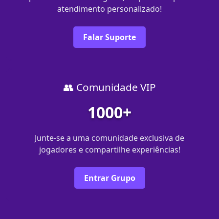
atendimento personalizado!
Falar Suporte
👥 Comunidade VIP
1000+
Junte-se a uma comunidade exclusiva de
jogadores e compartilhe experiências!
Entrar Grupo