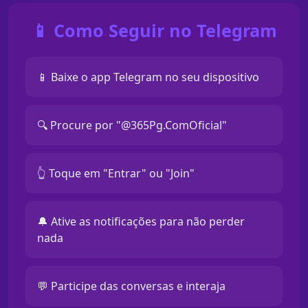
📱 Como Seguir no Telegram
📱 Baixe o app Telegram no seu dispositivo
🔍 Procure por "@365Pg.ComOficial"
👆 Toque em "Entrar" ou "Join"
🔔 Ative as notificações para não perder
nada
💬 Participe das conversas e interaja