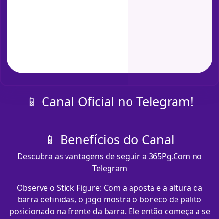
📱 Canal Oficial no Telegram!
📱 Benefícios do Canal
Descubra as vantagens de seguir a 365Pg.Com no
Telegram
Observe o Stick Figure: Com a aposta e a altura da
barra definidas, o jogo mostra o boneco de palito
posicionado na frente da barra. Ele então começa a se