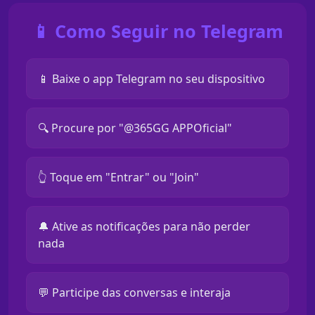
📱 Como Seguir no Telegram
📱 Baixe o app Telegram no seu dispositivo
🔍 Procure por "@365GG APPOficial"
👆 Toque em "Entrar" ou "Join"
🔔 Ative as notificações para não perder
nada
💬 Participe das conversas e interaja