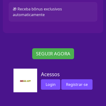
🎁 Receba bônus exclusivos
automaticamente
SEGUIR AGORA
Acessos
Login
Registrar-se