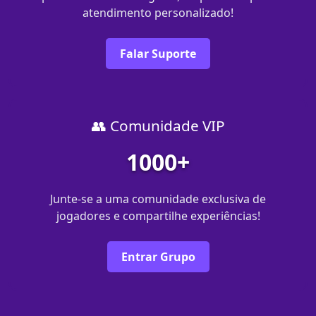
atendimento personalizado!
Falar Suporte
👥 Comunidade VIP
1000+
Junte-se a uma comunidade exclusiva de
jogadores e compartilhe experiências!
Entrar Grupo