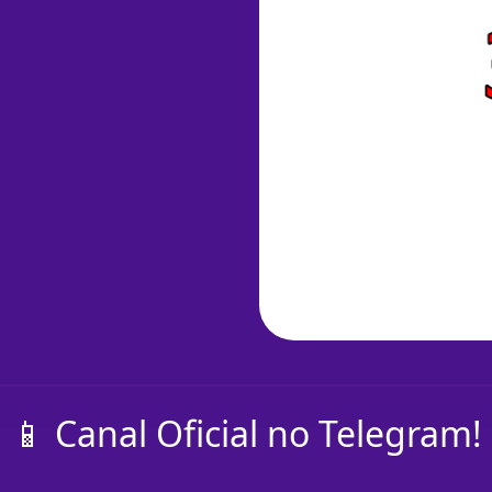
📱 Canal Oficial no Telegram!