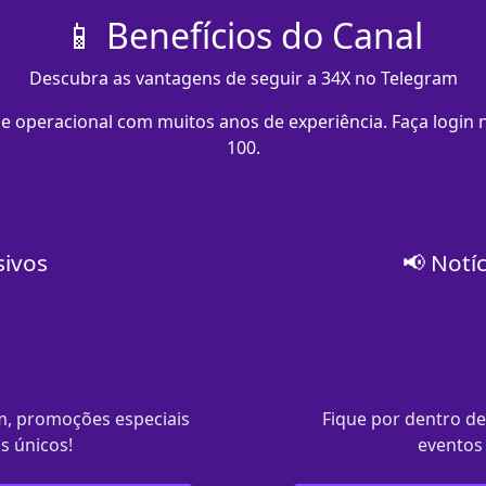
📱 Benefícios do Canal
Descubra as vantagens de seguir a 34X no Telegram
pe operacional com muitos anos de experiência. Faça login
100.
sivos
📢 Notí
m, promoções especiais
Fique por dentro d
s únicos!
eventos