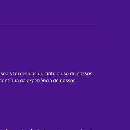
ssoais fornecidas durante o uso de nossos
 contínua da experiência de nossos