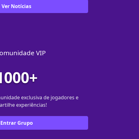
Ver Notícias
Comunidade VIP
1000+
unidade exclusiva de jogadores e
rtilhe experiências!
Entrar Grupo