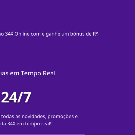
 no 34X Online com e ganhe um bônus de R$
cias em Tempo Real
24/7
e todas as novidades, promoções e
 da 34X em tempo real!