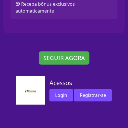
🎁 Receba bônus exclusivos
automaticamente
SEGUIR AGORA
Acessos
Login
Registrar-se