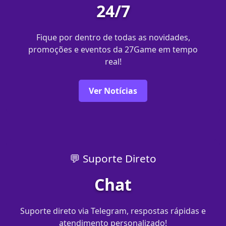
24/7
Fique por dentro de todas as novidades,
promoções e eventos da 27Game em tempo
real!
Ver Notícias
💬 Suporte Direto
Chat
Suporte direto via Telegram, respostas rápidas e
atendimento personalizado!