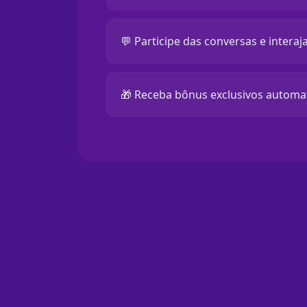
💬 Participe das conversas e interaj
🎁 Receba bônus exclusivos autom