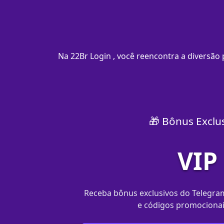
Na 22Br Login , você reencontra a diversão 
🎁 Bônus Exclu
VIP
Receba bônus exclusivos do Telegra
e códigos promocionai