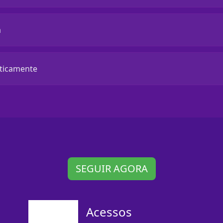
a
aticamente
SEGUIR AGORA
Acessos