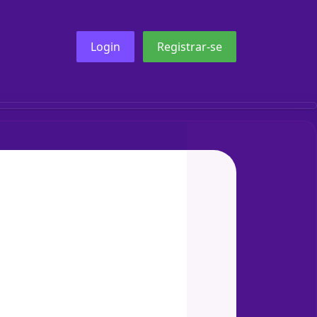
Login
Registrar-se