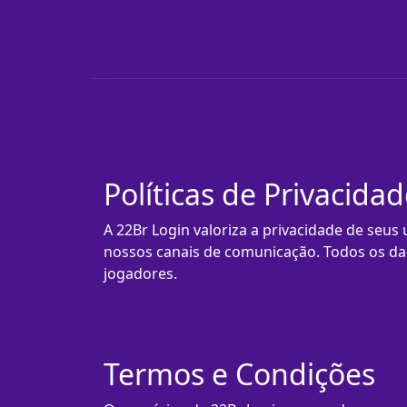
Políticas de Privacida
A 22Br Login valoriza a privacidade de seu
nossos canais de comunicação. Todos os dad
jogadores.
Termos e Condições