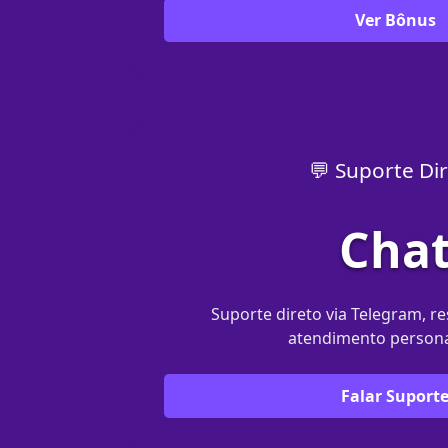
Ver Bônus
💬 Suporte Di
Cha
Suporte direto via Telegram, r
atendimento persona
Falar Suport