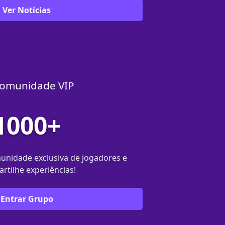
Ver Notícias
Comunidade VIP
1000+
unidade exclusiva de jogadores e
rtilhe experiências!
Entrar Grupo