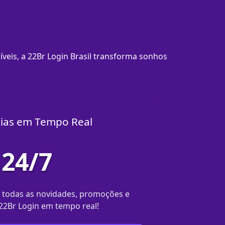
m
íveis, a 22Br Login Brasil transforma sonhos
cias em Tempo Real
24/7
e todas as novidades, promoções e
22Br Login em tempo real!