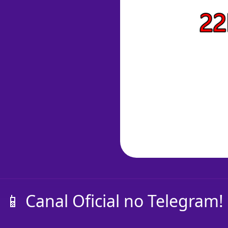
📱 Canal Oficial no Telegram!