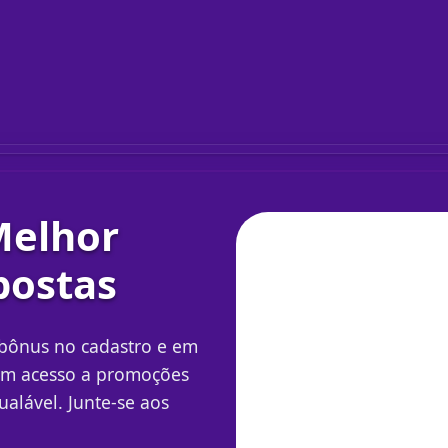
Melhor
postas
 bônus no cadastro e em
tem acesso a promoções
ualável. Junte-se aos