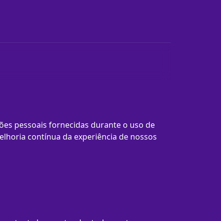
ões pessoais fornecidas durante o uso de
elhoria contínua da experiência de nossos