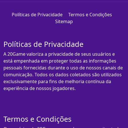
Políticas de Privacidade
Termos e Condições
Sitemap
Políticas de Privacidade
A 20Game valoriza a privacidade de seus usuários e
está empenhada em proteger todas as informações
pessoais fornecidas durante o uso de nossos canais de
comunicação. Todos os dados coletados são utilizados
exclusivamente para fins de melhoria contínua da
experiência de nossos jogadores.
Termos e Condições