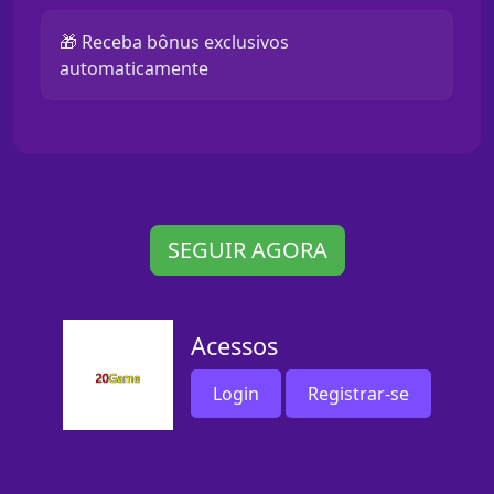
🎁 Receba bônus exclusivos
automaticamente
SEGUIR AGORA
Acessos
Login
Registrar-se