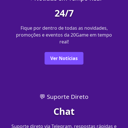
24/7
Fique por dentro de todas as novidades,
promoções e eventos da 20Game em tempo
real!
Ver Notícias
💬 Suporte Direto
Chat
Suporte direto via Telegram, respostas rápidas e