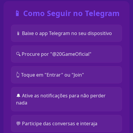
📱 Como Seguir no Telegram
📱 Baixe o app Telegram no seu dispositivo
🔍 Procure por "@20GameOficial"
👆 Toque em "Entrar" ou "Join"
🔔 Ative as notificações para não perder
nada
💬 Participe das conversas e interaja