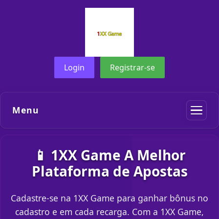
Login
Registrar-se
Menu
📱 1XX Game A Melhor
Plataforma de Apostas
Cadastre-se na 1XX Game para ganhar bônus no
cadastro e em cada recarga. Com a 1XX Game,