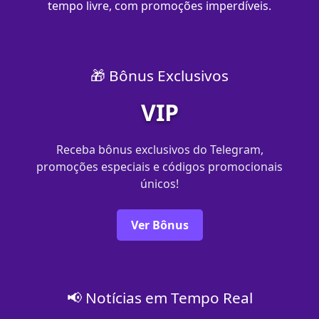
tempo livre, com promoções imperdíveis.
🎁 Bônus Exclusivos
VIP
Receba bônus exclusivos do Telegram,
promoções especiais e códigos promocionais
únicos!
Ver Bônus
📢 Notícias em Tempo Real