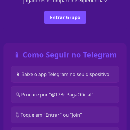
jogadores e compartilhe experiências!
Entrar Grupo
📱 Como Seguir no Telegram
📱 Baixe o app Telegram no seu dispositivo
🔍 Procure por "@17Br PagaOficial"
👆 Toque em "Entrar" ou "Join"