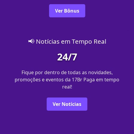
Ver Bônus
📢 Notícias em Tempo Real
24/7
Fique por dentro de todas as novidades,
promoções e eventos da 17Br Paga em tempo
real!
Ver Notícias