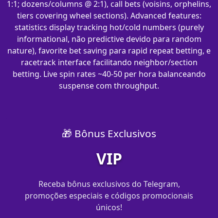
1:1; dozens/columns @ 2:1), call bets (voisins, orphelins,
tiers covering wheel sections). Advanced features:
statistics display tracking hot/cold numbers (purely
informational, não predictive devido para random
nature), favorite bet saving para rapid repeat betting, e
racetrack interface facilitando neighbor/section
betting. Live spin rates ~40-50 per hora balanceando
suspense com throughput.
🎁 Bônus Exclusivos
VIP
Receba bônus exclusivos do Telegram,
promoções especiais e códigos promocionais
únicos!