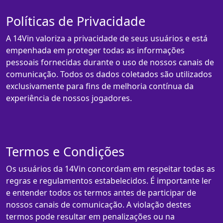
Políticas de Privacidade
A 14Vin valoriza a privacidade de seus usuários e está
empenhada em proteger todas as informações
pessoais fornecidas durante o uso de nossos canais de
comunicação. Todos os dados coletados são utilizados
exclusivamente para fins de melhoria contínua da
experiência de nossos jogadores.
Termos e Condições
Os usuários da 14Vin concordam em respeitar todas as
regras e regulamentos estabelecidos. É importante ler
e entender todos os termos antes de participar de
nossos canais de comunicação. A violação destes
termos pode resultar em penalizações ou na