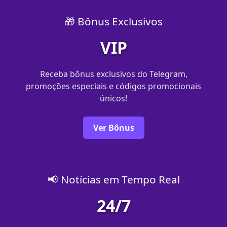
🎁 Bônus Exclusivos
VIP
Receba bônus exclusivos do Telegram,
promoções especiais e códigos promocionais
únicos!
Ver Bônus
📢 Notícias em Tempo Real
24/7