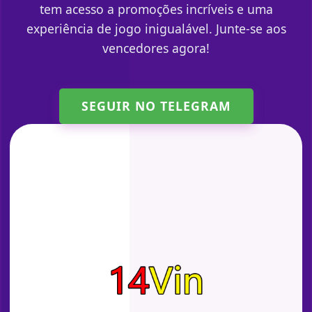
tem acesso a promoções incríveis e uma
experiência de jogo inigualável. Junte-se aos
vencedores agora!
SEGUIR NO TELEGRAM