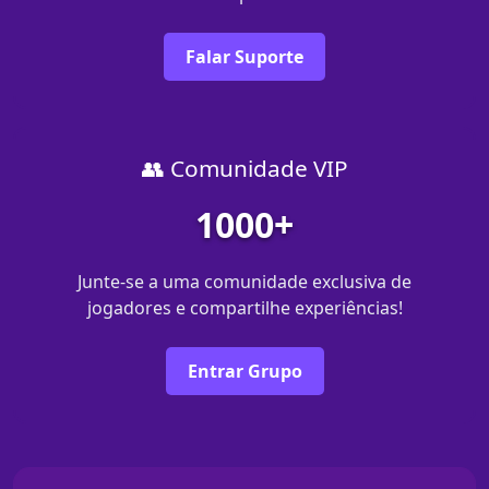
Falar Suporte
👥 Comunidade VIP
1000+
Junte-se a uma comunidade exclusiva de
jogadores e compartilhe experiências!
Entrar Grupo