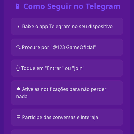
📱 Como Seguir no Telegram
📱 Baixe o app Telegram no seu dispositivo
🔍 Procure por "@123 GameOficial"
👆 Toque em "Entrar" ou "Join"
🔔 Ative as notificações para não perder
nada
💬 Participe das conversas e interaja