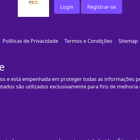
Login
Registrar-se
Políticas de Privacidade
Termos e Condições
Sitemap
de
rios e está empenhada em proteger todas as informações p
tados são utilizados exclusivamente para fins de melhoria