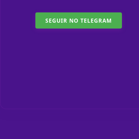
SEGUIR NO TELEGRAM