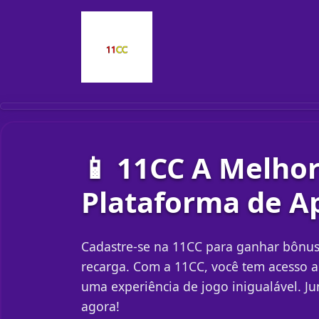
📱 11CC A Melho
Plataforma de A
Cadastre-se na 11CC para ganhar bônus
recarga. Com a 11CC, você tem acesso a
uma experiência de jogo inigualável. J
agora!