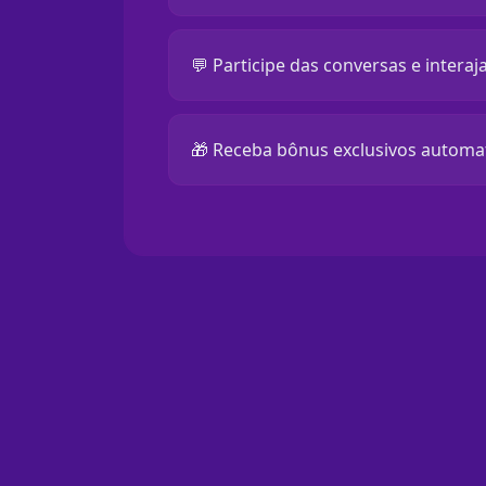
💬 Participe das conversas e interaj
🎁 Receba bônus exclusivos autom