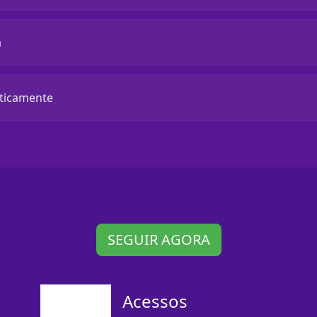
a
aticamente
SEGUIR AGORA
Acessos