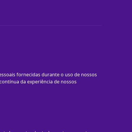
essoais fornecidas durante o uso de nossos
 contínua da experiência de nossos