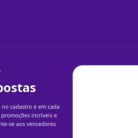
r
postas
 no cadastro e em cada
 promoções incríveis e
unte-se aos vencedores