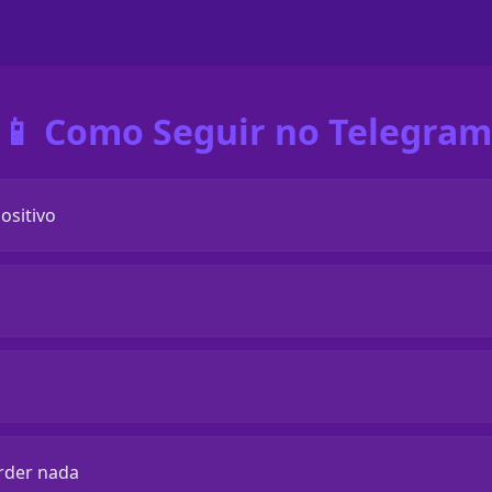
📱 Como Seguir no Telegram
ositivo
erder nada