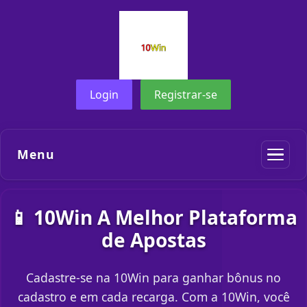
Login
Registrar-se
Menu
📱 10Win A Melhor Plataforma
de Apostas
Cadastre-se na 10Win para ganhar bônus no
cadastro e em cada recarga. Com a 10Win, você