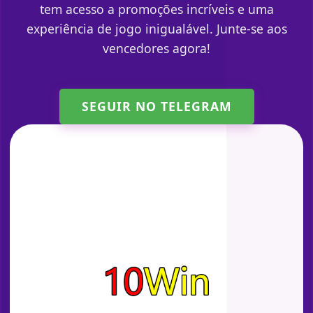
tem acesso a promoções incríveis e uma
experiência de jogo inigualável. Junte-se aos
vencedores agora!
SEGUIR NO TELEGRAM