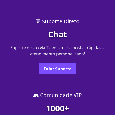
💬 Suporte Direto
Chat
Suporte direto via Telegram, respostas rápidas e
atendimento personalizado!
Falar Suporte
👥 Comunidade VIP
1000+