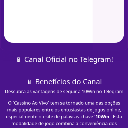
📱 Canal Oficial no Telegram!
📱 Benefícios do Canal
Descubra as vantagens de seguir a 10Win no Telegram
O 'Cassino Ao Vivo' tem se tornado uma das opções
mais populares entre os entusiastas de jogos online,
especialmente no site de palavras-chave '
10Win
'. Esta
modalidade de jogo combina a conveniência dos