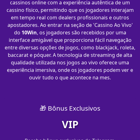
cassinos online com a experiência autêntica de um
cassino físico, permitindo que os jogadores interajam
em tempo real com dealers profissionais e outros
apostadores. Ao entrar na seção de 'Cassino Ao Vivo'
do
10Win
, os jogadores são recebidos por uma
interface amigável que proporciona fácil navegação
entre diversas opções de jogos, como blackjack, roleta,
baccarat e póquer. A tecnologia de streaming de alta
qualidade utilizada nos jogos ao vivo oferece uma
experiência imersiva, onde os jogadores podem ver e
ouvir tudo o que acontece na mes.
🎁 Bônus Exclusivos
VIP