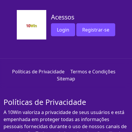
Acessos
Login
Registrar-se
Políticas de Privacidade
Termos e Condições
Sitemap
Políticas de Privacidade
A 10Win valoriza a privacidade de seus usuários e está
empenhada em proteger todas as informações
pessoais fornecidas durante o uso de nossos canais de