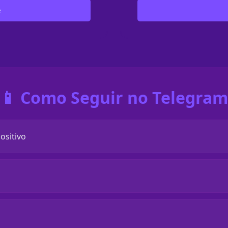
e
📱 Como Seguir no Telegram
ositivo