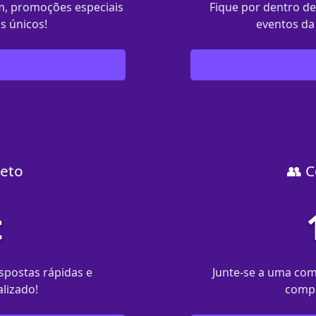
m, promoções especiais
Fique por dentro d
s únicos!
eventos da
reto
👥 
t
espostas rápidas e
Junte-se a uma com
lizado!
compa