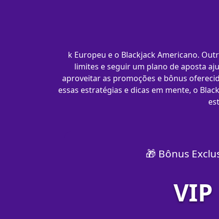
k Europeu e o Blackjack Americano. Outr
limites e seguir um plano de aposta aj
aproveitar as promoções e bônus ofereci
essas estratégias e dicas em mente, o Bla
es
🎁 Bônus Exclu
VIP