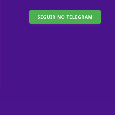
SEGUIR NO TELEGRAM