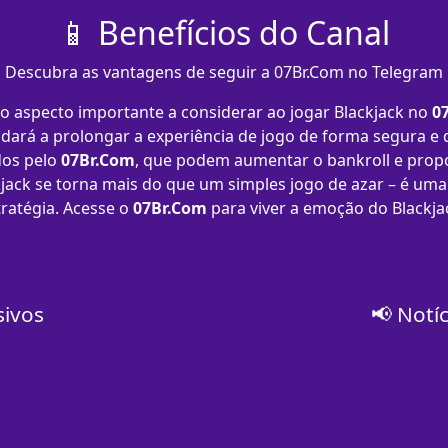
📱 Benefícios do Canal
Descubra as vantagens de seguir a 07Br.Com no Telegram
o aspecto importante a considerar ao jogar Blackjack no
0
udará a prolongar a experiência de jogo de forma segura e di
dos pelo
07Br.Com
, que podem aumentar o bankroll e prop
ckjack se torna mais do que um simples jogo de azar – é um
tratégia. Acesse o
07Br.Com
para viver a emoção do Blackjac
sivos
📢 Notí