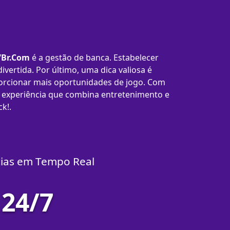
7Br.Com
é a gestão de banca. Estabelecer
vertida. Por último, uma dica valiosa é
orcionar mais oportunidades de jogo. Com
a experiência que combina entretenimento e
k!.
cias em Tempo Real
24/7