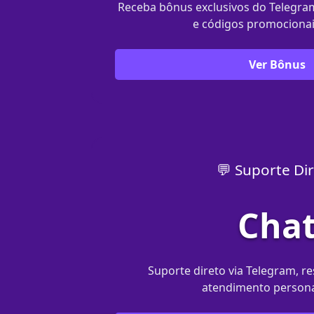
Receba bônus exclusivos do Telegra
e códigos promocionai
Ver Bônus
💬 Suporte Di
Cha
Suporte direto via Telegram, r
atendimento persona