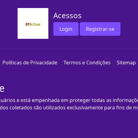
Acessos
Login
Registrar-se
Políticas de Privacidade
Termos e Condições
Sitemap
de
usuários e está empenhada em proteger todas as informaçõ
os coletados são utilizados exclusivamente para fins de m