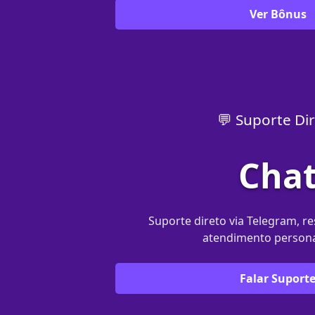
Ver Bônus
💬 Suporte Di
Cha
Suporte direto via Telegram, r
atendimento persona
Falar Suport