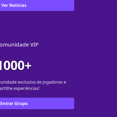
Ver Notícias
Comunidade VIP
1000+
unidade exclusiva de jogadores e
rtilhe experiências!
Entrar Grupo