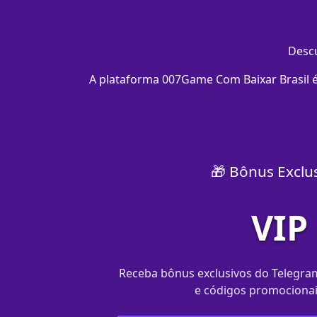
Desc
A plataforma 007Game Com Baixar Brasil é 
🎁 Bônus Exclu
VIP
Receba bônus exclusivos do Telegra
e códigos promocionai