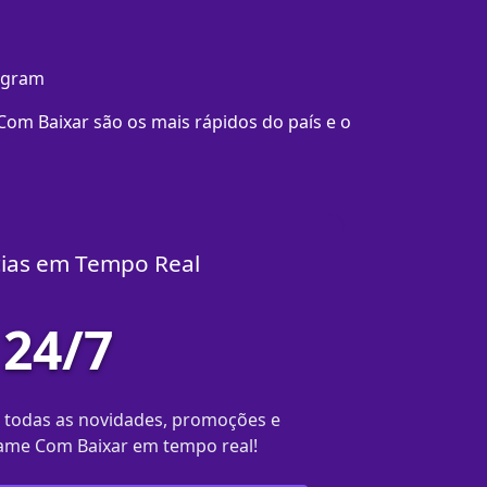
egram
Com Baixar são os mais rápidos do país e o
cias em Tempo Real
24/7
e todas as novidades, promoções e
ame Com Baixar em tempo real!