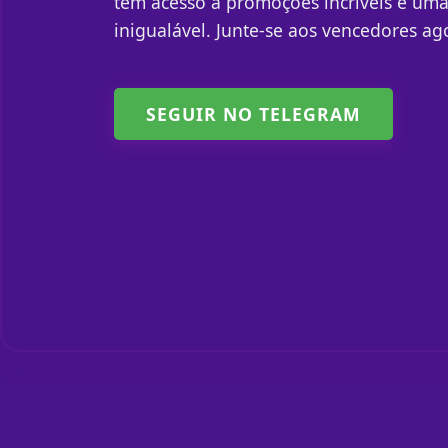
tem acesso a promoções incríveis e uma
inigualável. Junte-se aos vencedores ag
SEGUIR NO TELEGRAM