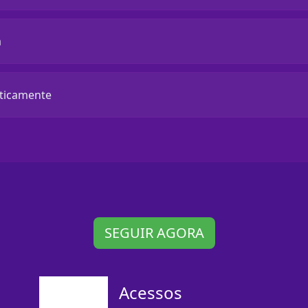
a
aticamente
SEGUIR AGORA
Acessos