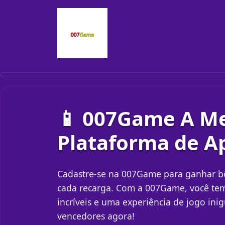
📱 007Game A M
Plataforma de A
Cadastre-se na 007Game para ganhar b
cada recarga. Com a 007Game, você te
incríveis e uma experiência de jogo inig
vencedores agora!