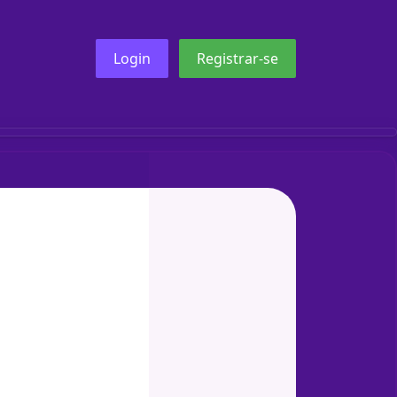
Login
Registrar-se