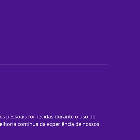
es pessoais fornecidas durante o uso de
elhoria contínua da experiência de nossos