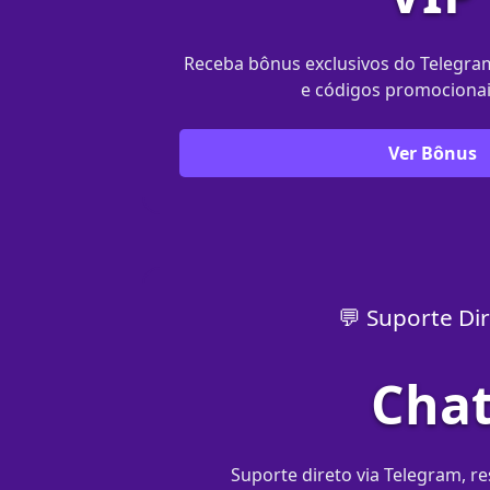
Receba bônus exclusivos do Telegra
e códigos promocionai
Ver Bônus
💬 Suporte Di
Cha
Suporte direto via Telegram, r