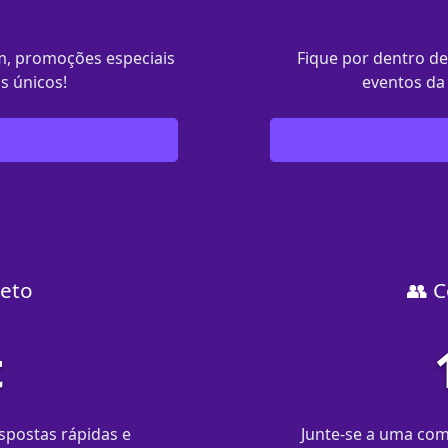
m, promoções especiais
Fique por dentro d
s únicos!
eventos da
reto
👥 
t
espostas rápidas e
Junte-se a uma com