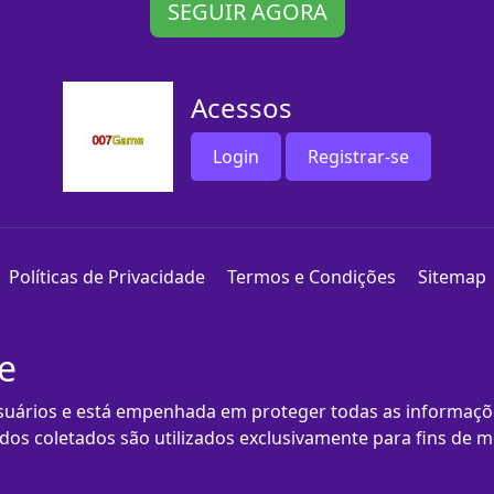
SEGUIR AGORA
Acessos
Login
Registrar-se
Políticas de Privacidade
Termos e Condições
Sitemap
de
usuários e está empenhada em proteger todas as informaçõ
os coletados são utilizados exclusivamente para fins de m