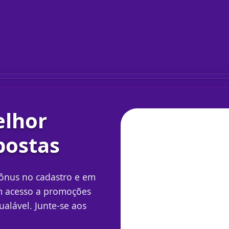
elhor
postas
ônus no cadastro e em
m acesso a promoções
ualável. Junte-se aos