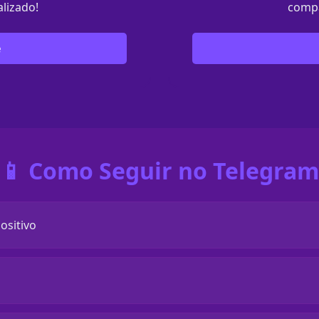
lizado!
compa
e
📱 Como Seguir no Telegram
ositivo